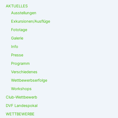
o
l
AKTUELLES
o
Ausstellungen
g
Exkursionen/Ausflüge
i
s
Fototage
c
h
Galerie
Info
Presse
Programm
Verschiedenes
Wettbewerbserfolge
Workshops
Club-Wettbewerb
DVF Landespokal
WETTBEWERBE