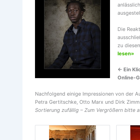
anlässlic
ausgestel
Die Reakt
ausschlie
zu diesem
lesen»
← Ein Kl
Online-Ga
Nachfolgend einige Impressionen von der Au
Petra Gertitschke, Otto Marx und Dirk Zim
Sortierung zufällig – Zum Vergrößern bitte a