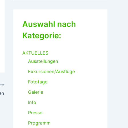
n
o
l
Auswahl nach
o
g
Kategorie:
i
s
c
h
AKTUELLES
Ausstellungen
Exkursionen/Ausflüge
Fototage
R
Galerie
en
Info
Presse
Programm