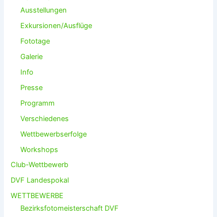
s
Ausstellungen
c
h
Exkursionen/Ausflüge
Fototage
Galerie
Info
Presse
Programm
Verschiedenes
Wettbewerbserfolge
Workshops
Club-Wettbewerb
DVF Landespokal
WETTBEWERBE
Bezirksfotomeisterschaft DVF