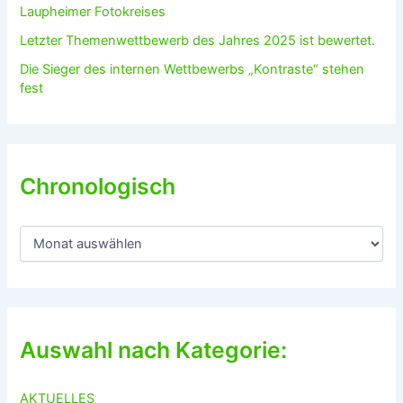
Laupheimer Fotokreises
Letzter Themenwettbewerb des Jahres 2025 ist bewertet.
Die Sieger des internen Wettbewerbs „Kontraste“ stehen
fest
Chronologisch
C
h
r
o
n
o
l
Auswahl nach Kategorie:
o
g
i
AKTUELLES