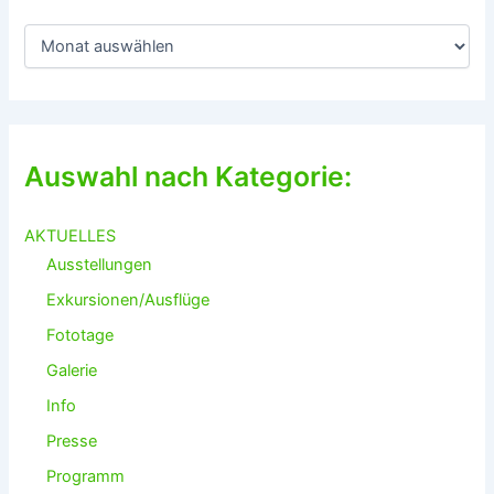
C
h
r
o
n
o
l
Auswahl nach Kategorie:
o
g
i
AKTUELLES
s
Ausstellungen
c
h
Exkursionen/Ausflüge
Fototage
Galerie
Info
Presse
Programm